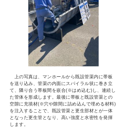
上の写真は、マンホールから既設管渠内に帯板
を送り込み、管渠の内面にスパイラル状に巻き立
て、隣り合う帯板間を嵌合(※はめ込む)し、連続し
た管体を形成します。最後に帯板と既設管渠との
空隙に充填材(※穴や隙間に詰め込んで埋める材料)
を注入することで、既設管渠と更生部材とが一体
となった更生管となり、高い強度と水密性を発揮
します。