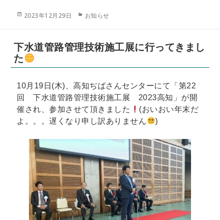
投
カ
2023年12月29日
お知らせ
稿
テ
日:
ゴ
リ
下水道管路管理技術施工展に行ってきまし
ー
た
10月19日(木)、高知ぢばさんセンターにて「第22
回 下水道管路管理技術施工展 2023高知」が開
催され、参加させて頂きました
(おいおい年末だ
よ。。。遅くなり申し訳ありません
)