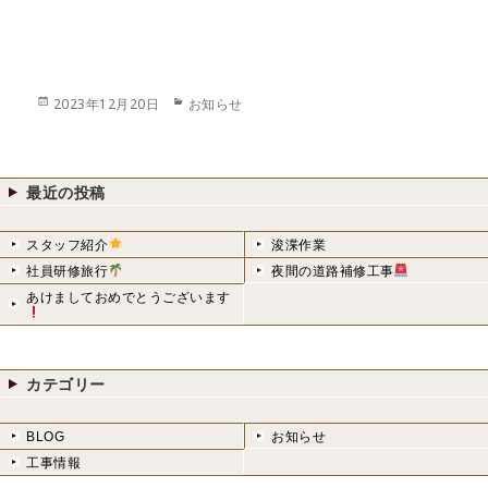
投
カ
2023年12月20日
お知らせ
稿
テ
日:
ゴ
リ
ー
最近の投稿
スタッフ紹介
浚渫作業
社員研修旅行
夜間の道路補修工事
あけましておめでとうございます
カテゴリー
BLOG
お知らせ
工事情報