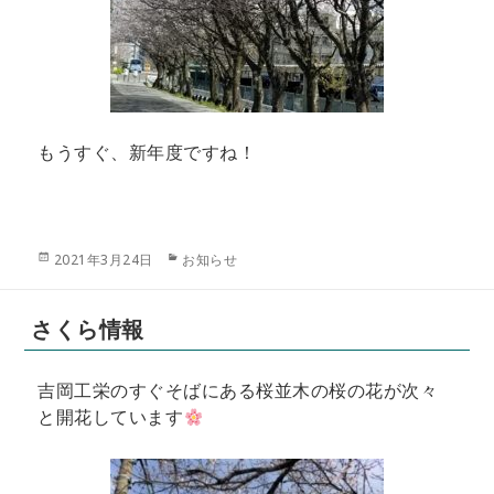
もうすぐ、新年度ですね！
投
カ
2021年3月24日
お知らせ
稿
テ
日:
ゴ
リ
さくら情報
ー
吉岡工栄のすぐそばにある桜並木の桜の花が次々
と開花しています