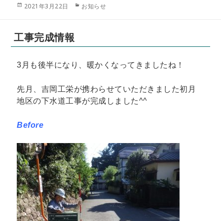
投
カ
2021年3月22日
お知らせ
稿
テ
日:
ゴ
リ
工事完成情報
ー
3月も後半になり、暖かくなってきましたね！
先月、吉岡工栄が携わらせていただきました初月
地区の下水道工事が完成しました^^
Before