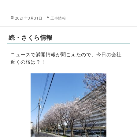
投
カ
2021年3月31日
工事情報
稿
テ
日:
ゴ
リ
続・さくら情報
ー
ニュースで満開情報が聞こえたので、今日の会社
近くの桜は？！