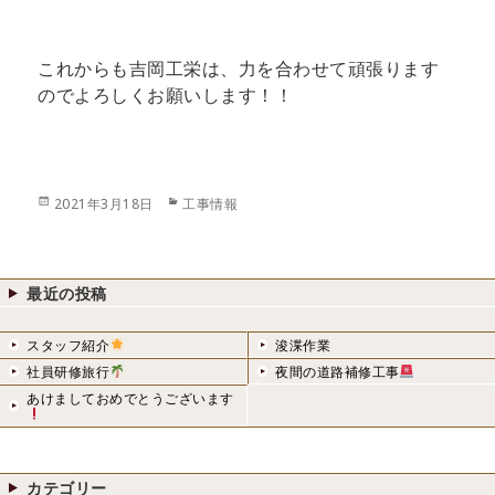
これからも吉岡工栄は、力を合わせて頑張ります
のでよろしくお願いします！！
投
カ
2021年3月18日
工事情報
稿
テ
日:
ゴ
リ
ー
最近の投稿
スタッフ紹介
浚渫作業
社員研修旅行
夜間の道路補修工事
あけましておめでとうございます
カテゴリー